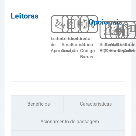
Leitoras
Opcionais
Leitor
Leitores
Leitor
Leitor
de
Smart
Biométrico
de
Sistema
Contato
Anti
Controle
Cofre
Aproximação
Card
Código
BQC
Seco
Esmagamen
Remoto
Colet
Barras
Benefícios
Características
Acionamento de passagem