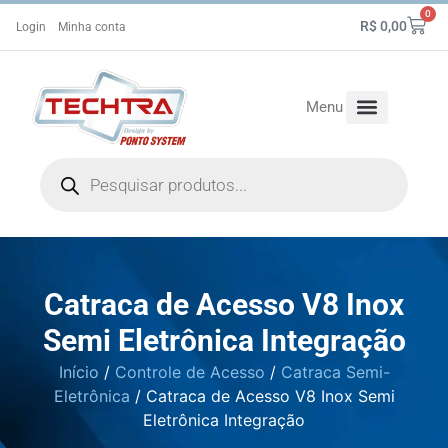
0
R$
0,00
Login
Minha conta
Menu
Controle de Ponto
Controle de Acesso
Fale Conosco
Catraca de Acesso V8 Inox
Semi Eletrônica Integração
Início
/
Controle de Acesso
/
Catraca Semi-
Eletrônica
/ Catraca de Acesso V8 Inox Semi
Eletrônica Integração