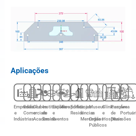
Aplicações
Empresas
Edifícios
Clubes
Instituições
Estádios
Aeroportos
Edifícios
Lojas
Museus
Clínicas
Parques
Área
e
Comerciais
e
de
e
Residências
e
e
e
de
Portuár
Indústrias
Academias
Ensino
Eventos
Mercados
Orgãos
Hospitais
Diversões
Públicos