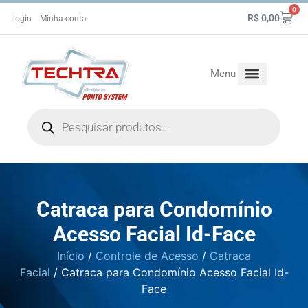
0
R$
0,00
Login
Minha conta
Menu
Controle de Ponto
Controle de Acesso
Fale Conosco
Catraca para Condomínio
Acesso Facial Id-Face
Início
/
Controle de Acesso
/
Catraca
Facial
/ Catraca para Condomínio Acesso Facial Id-
Face