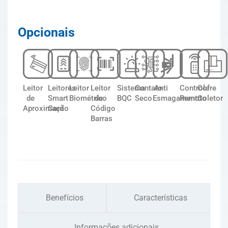
Opcionais
Leitor
Leitores
Leitor
Leitor
Sistema
Contato
Anti
Controle
Cofre
de
Smart
Biométrico
de
BQC
Seco
Esmagamento
Remoto
Coletor
Aproximação
Card
Código
Barras
Benefícios
Características
Informações adicionais