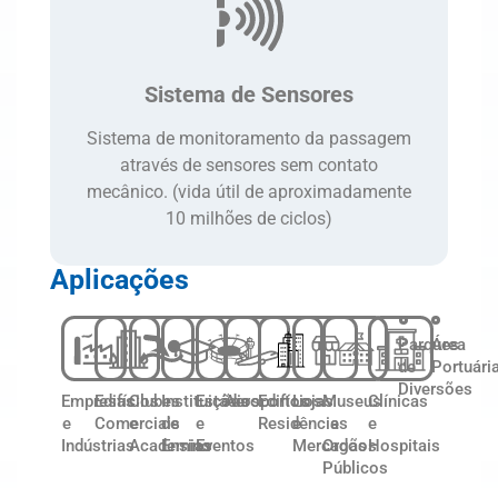
Sistema de Sensores
Sistema de monitoramento da passagem
através de sensores sem contato
mecânico. (vida útil de aproximadamente
10 milhões de ciclos)
Aplicações
Parques
Área
de
Portuári
Diversões
Empresas
Edifícios
Clubes
Instituições
Estádios
Aeroportos
Edifícios
Lojas
Museus
Clínicas
e
Comerciais
e
de
e
Residências
e
e
e
Indústrias
Academias
Ensino
Eventos
Mercados
Orgãos
Hospitais
Públicos