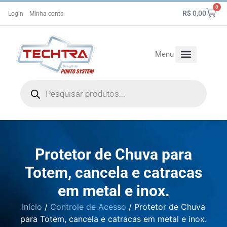
0
R$
0,00
Login
Minha conta
Menu
Controle de Ponto
Controle de Acesso
Fale Conosco
Protetor de Chuva para
Totem, cancela e catracas
em metal e inox.
Início
/
Controle de Acesso
/ Protetor de Chuva
para Totem, cancela e catracas em metal e inox.